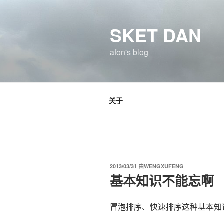
跳
至
SKET DAN
内
容
afon's blog
关于
发
2013/03/31
由
WENGXUFENG
布
基本知识不能忘啊
于
冒泡排序、快速排序这种基本知