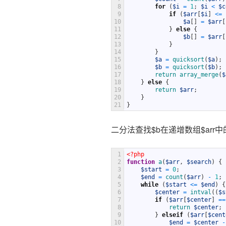
8
for
(
$i
=
1
;
$i
<
$c
9
if
(
$arr
[
$i
]
<=
10
$a
[
]
=
$arr
[
11
}
else
{
12
$b
[
]
=
$arr
[
13
}
14
}
15
$a
=
quicksort
(
$a
)
;
16
$b
=
quicksort
(
$b
)
;
17
return
array_merge
(
$
18
}
else
{
19
return
$arr
;
20
}
21
}
二分法查找$b在递增数组$arr中
1
<?php
2
function
a
(
$arr
,
$search
)
{
3
$start
=
0
;
4
$end
=
count
(
$arr
)
-
1
;
5
while
(
$start
<=
$end
)
{
6
$center
=
intval
(
(
$s
7
if
(
$arr
[
$center
]
==
8
return
$center
;
9
}
elseif
(
$arr
[
$cent
10
$end
=
$center
-