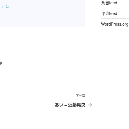
条目feed
+
1
;
评论feed
WordPress.org
序
下一篇
下
一
あい – 近藤晃央
篇
文
章