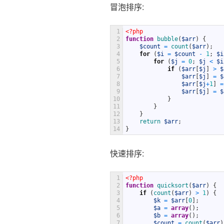
冒泡排序:
1
<?php
2
function
bubble
(
$arr
)
{
3
$count
=
count
(
$arr
)
;
4
for
(
$i
=
$count
-
1
;
$i
5
for
(
$j
=
0
;
$j
<
$i
6
if
(
$arr
[
$j
]
>
$
7
$arr
[
$j
]
=
$
8
$arr
[
$j
+
1
]
=
9
$arr
[
$j
]
=
$
10
}
11
}
12
}
13
return
$arr
;
14
}
快速排序:
1
<?php
2
function
quicksort
(
$arr
)
{
3
if
(
count
(
$arr
)
>
1
)
{
4
$k
=
$arr
[
0
]
;
5
$a
=
array
(
)
;
6
$b
=
array
(
)
;
7
$count
=
count
(
$arr
)