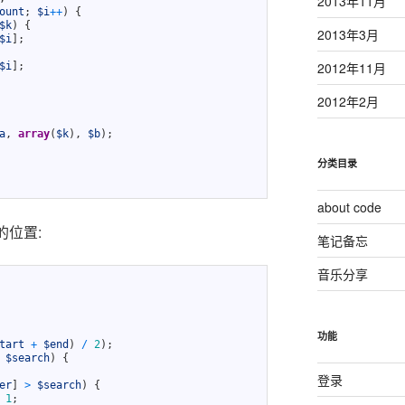
2013年11月
ount
;
$i
++
)
{
$k
)
{
2013年3月
$i
]
;
2012年11月
$i
]
;
2012年2月
a
,
array
(
$k
)
,
$b
)
;
分类目录
about code
的位置:
笔记备忘
音乐分享
功能
tart
+
$end
)
/
2
)
;
$search
)
{
登录
er
]
>
$search
)
{
1
;