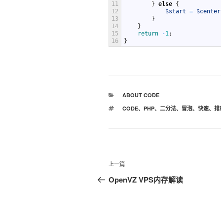
11
}
else
{
12
$start
=
$center
13
}
14
}
15
return
-
1
;
16
}
分
ABOUT CODE
类
标
CODE
、
PHP
、
二分法
、
冒泡
、
快速
、
排
签
文
上
上一篇
章
一
OpenVZ VPS内存解读
篇
导
文
航
章