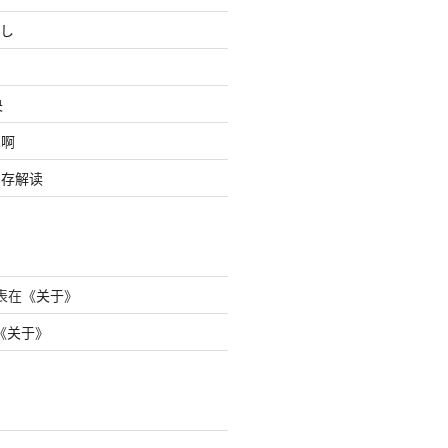
し
央
忘啊
S内存解读
表在《
关于
》
《
关于
》