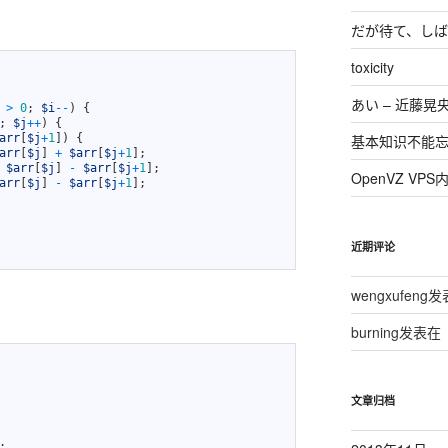
だが待て、しば
toxicity
あい – 近藤晃
>
0
;
$i
--
)
{
;
$j
++
)
{
arr
[
$j
+
1
]
)
{
基本知识不能
arr
[
$j
]
+
$arr
[
$j
+
1
]
;
$arr
[
$j
]
-
$arr
[
$j
+
1
]
;
OpenVZ VP
arr
[
$j
]
-
$arr
[
$j
+
1
]
;
近期评论
wengxufeng
发
burning
发表在
文章归档
;